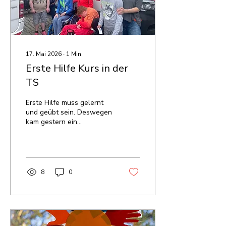
17. Mai 2026
∙
1
Min.
Erste Hilfe Kurs in der
TS
Erste Hilfe muss gelernt
und geübt sein. Deswegen
kam gestern ein
Mitarbeiter vom Rotes
Kreuz Klosterneuburg im
Rahmen der
Wissenswerkstatt zu uns
in die Tagesstätte. Wir
8
0
lernten viel über
Verbände, durften Pflaster
kleben und der
kompetente Rot Kreuz
Mitarbeiter besprach mit