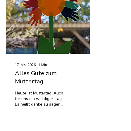
uns, warum Sauerstoff
wichtig ist. Danach zeigte
er uns sein Rettungsauto,
Probeliegen natürlich
inbegriffen. Danke für
diesen interessanten und
lehrreichen Nachmittag.
Letzte Woche waren
unsere BetreuerInnen
beim...
17. Mai 2026
∙
1
Min.
Alles Gute zum
Muttertag
Heute ist Muttertag. Auch
für uns ein wichtiger Tag.
Es heißt danke zu sagen
an unsere Muttis, die uns
begleiten, unterstützen, an
uns glauben und immer zu
uns halten, egal was