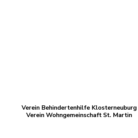
Verein Behindertenhilfe Klosterneuburg
Verein Wohngemeinschaft St. Martin
Albrechtstrasse 103
Tel. 02243/ 260 
Martinstrasse 42
Fax 02243/ 260 34