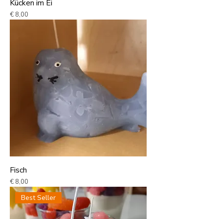
Kücken im Ei
Preis
€ 8,00
Fisch
Preis
€ 8,00
Best Seller